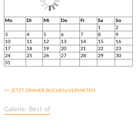
t
a
Mo
Di
Mi
Do
Fr
Sa
So
l
1
2
3
4
5
6
7
8
9
t
10
11
12
13
14
15
16
u
17
18
19
20
21
22
23
24
25
26
27
28
29
30
n
31
g
s
n
>> JETZT ZIMMER BUCHEN/VERMIETEN
a
v
Galerie: Best of
i
g
a