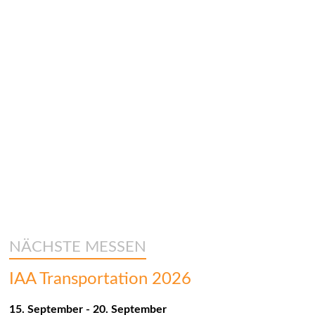
t
i
o
n
NÄCHSTE MESSEN
IAA Transportation 2026
15. September
-
20. September