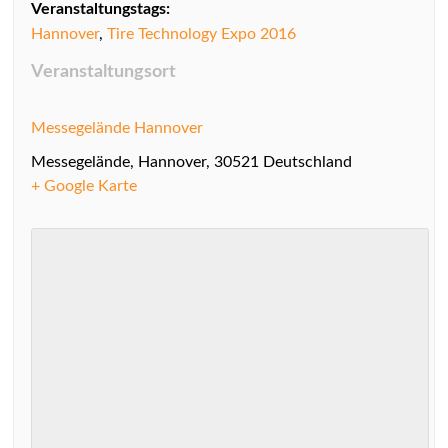
Veranstaltungstags:
i
Hannover
,
Tire Technology Expo 2016
g
Veranstaltungsort
a
t
Messegelände Hannover
i
Messegelände
,
Hannover
,
30521
Deutschland
o
+ Google Karte
n