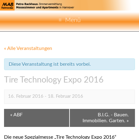
Menü
« Alle Veranstaltungen
Diese Veranstaltung ist bereits vorbei.
Tire Technology Expo 2016
16. Februar 2016
-
18. Februar 2016
V
«
ABF
B.I.G. - Bauen.
Immobilien. Garten.
»
e
r
Die neue Spezialmesse „Tire Technology Expo 2016“