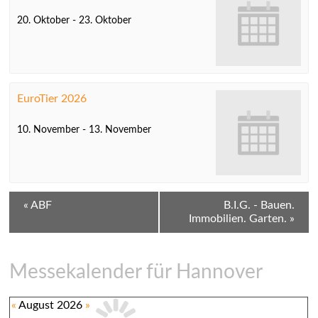
20. Oktober
-
23. Oktober
EuroTier 2026
10. November
-
13. November
V
«
ABF
B.I.G. - Bauen.
Immobilien. Garten.
»
e
r
a
Messekalender für Hannover
n
«
August 2026
»
s