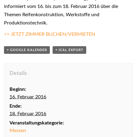
a
informiert vom 16. bis zum 18. Februar 2016 über die
n
Themen Reifenkonstruktion, Werkstoffe und
s
Produktionstechnik.
t
>> JETZT ZIMMER BUCHEN/VERMIETEN
a
+ GOOGLE KALENDER
+ ICAL EXPORT
l
t
u
Details
n
Beginn:
g
16. Februar 2016
s
Ende:
n
18. Februar 2016
a
Veranstaltungskategorie:
v
Messen